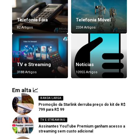
Telefonia Fixa
Telefonia Móvel
82 Artigos
2334 Artigos
TV e Streaming
Notícias
3188 Artigos
10955 Artigos
Em alta 📈
BANDA LARGA
Promoção da Starlink derruba preço do kit de R$
799 para R$ 99
TV E STREAMING
Assinantes YouTube Premium ganham acesso a
streaming sem custo adicional