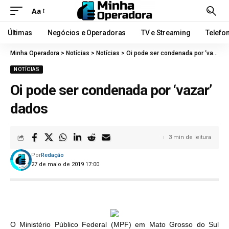
Aa
Últimas
Negócios e Operadoras
TV e Streaming
Telefo
Minha Operadora
>
Notícias
>
Notícias
>
Oi pode ser condenada por ‘vazar’ dados
NOTÍCIAS
Oi pode ser condenada por ‘vazar’
dados
3 min de leitura
Por
Redação
27 de maio de 2019 17:00
O Ministério Público Federal (MPF) em Mato Grosso do Sul