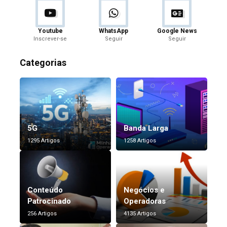
Youtube
WhatsApp
Google News
Inscrever-se
Seguir
Seguir
Categorias
5G
Banda Larga
1295 Artigos
1258 Artigos
Conteúdo
Negócios e
Patrocinado
Operadoras
256 Artigos
4135 Artigos