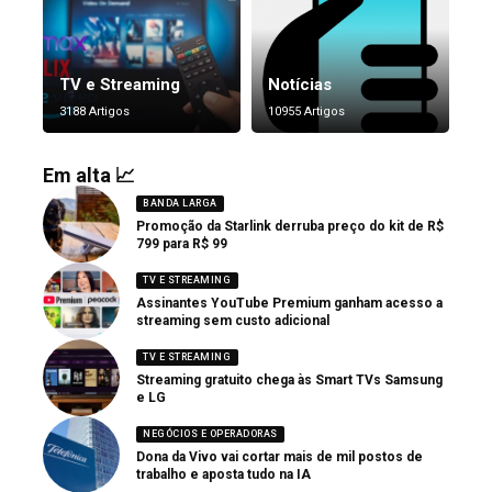
TV e Streaming
Notícias
3188 Artigos
10955 Artigos
Em alta 📈
BANDA LARGA
Promoção da Starlink derruba preço do kit de R$
799 para R$ 99
TV E STREAMING
Assinantes YouTube Premium ganham acesso a
streaming sem custo adicional
TV E STREAMING
Streaming gratuito chega às Smart TVs Samsung
e LG
NEGÓCIOS E OPERADORAS
Dona da Vivo vai cortar mais de mil postos de
trabalho e aposta tudo na IA