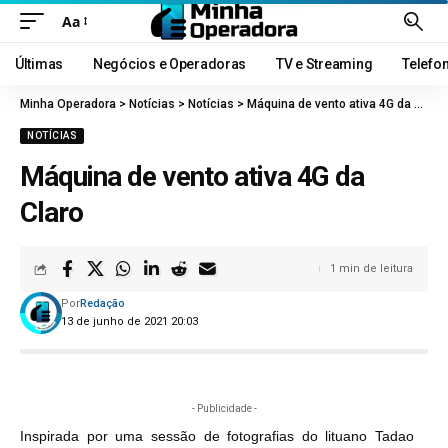
Aa
Últimas
Negócios e Operadoras
TV e Streaming
Telefo
Minha Operadora
>
Notícias
>
Notícias
>
Máquina de vento ativa 4G da Claro
NOTÍCIAS
Máquina de vento ativa 4G da
Claro
1 min de leitura
Por
Redação
13 de junho de 2021 20:03
- Publicidade -
Inspirada por uma sessão de fotografias do lituano Tadao