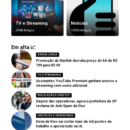
TV e Streaming
Notícias
3188 Artigos
10955 Artigos
Em alta 📈
BANDA LARGA
Promoção da Starlink derruba preço do kit de R$
799 para R$ 99
TV E STREAMING
Assinantes YouTube Premium ganham acesso a
streaming sem custo adicional
REGULAÇÃO E DIREITOS
Depois das operadoras, agora a prefeitura de SP
reclama do Anti Spam da Vivo
NEGÓCIOS E OPERADORAS
Dona da Vivo vai cortar mais de mil postos de
trabalho e aposta tudo na IA