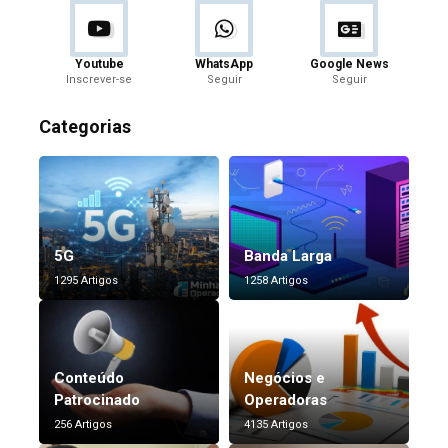
Youtube
WhatsApp
Google News
Inscrever-se
Seguir
Seguir
Categorias
5G
Banda Larga
1295 Artigos
1258 Artigos
Conteúdo
Negócios e
Patrocinado
Operadoras
256 Artigos
4135 Artigos