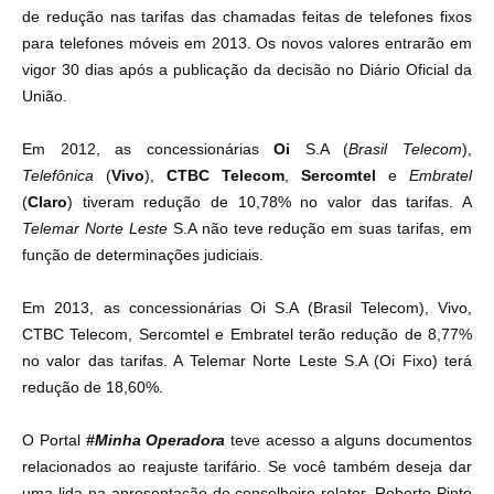
de redução nas tarifas das chamadas feitas de telefones fixos
para telefones móveis em 2013. Os novos valores entrarão em
vigor 30 dias após a publicação da decisão no Diário Oficial da
União.
Em 2012, as concessionárias
Oi
S.A (
Brasil Telecom
),
Telefônica
(
Vivo
),
CTBC Telecom
,
Sercomtel
e
Embratel
(
Claro
) tiveram redução de 10,78% no valor das tarifas. A
Telemar Norte Leste
S.A não teve redução em suas tarifas, em
função de determinações judiciais.
Em 2013, as concessionárias Oi S.A (Brasil Telecom), Vivo,
CTBC Telecom, Sercomtel e Embratel terão redução de 8,77%
no valor das tarifas. A Telemar Norte Leste S.A (Oi Fixo) terá
redução de 18,60%.
O Portal
#Minha Operadora
teve acesso a alguns documentos
relacionados ao reajuste tarifário. Se você também deseja dar
uma lida na apresentação do conselheiro relator, Roberto Pinto