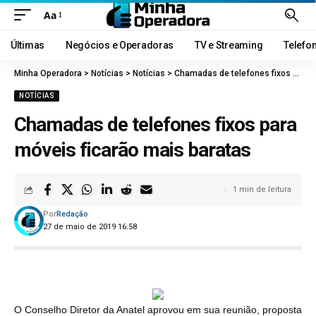
Aa
Últimas
Negócios e Operadoras
TV e Streaming
Telefo
Minha Operadora
>
Notícias
>
Notícias
>
Chamadas de telefones fixos para móveis ficarão mais baratas
NOTÍCIAS
Chamadas de telefones fixos para
móveis ficarão mais baratas
1 min de leitura
Por
Redação
27 de maio de 2019 16:58
O Conselho Diretor da Anatel aprovou em sua reunião, proposta