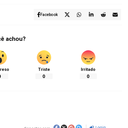
Facebook
cê achou?
reso
Triste
Irritado
0
0
0
Login