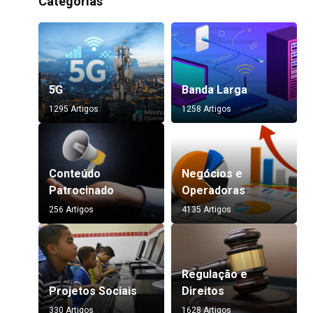
Categorias
5G
Banda Larga
1295 Artigos
1258 Artigos
Conteúdo
Negócios e
Patrocinado
Operadoras
256 Artigos
4135 Artigos
Regulação e
Projetos Sociais
Direitos
330 Artigos
1628 Artigos