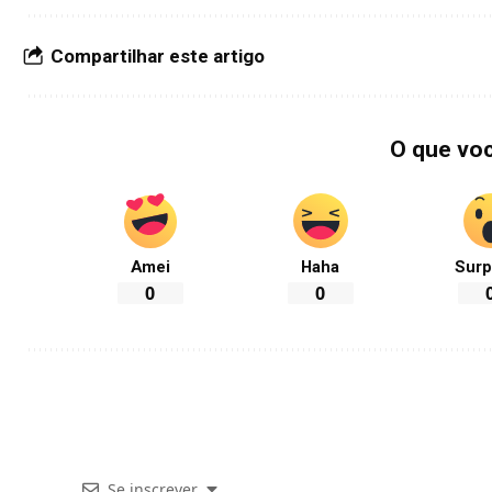
Compartilhar este artigo
O que vo
Amei
Haha
Surp
0
0
Se inscrever