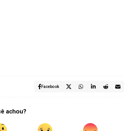
Facebook
cê achou?