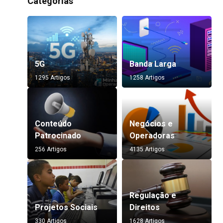
Categorias
5G
Banda Larga
1295 Artigos
1258 Artigos
Conteúdo
Negócios e
Patrocinado
Operadoras
256 Artigos
4135 Artigos
Regulação e
Projetos Sociais
Direitos
330 Artigos
1628 Artigos