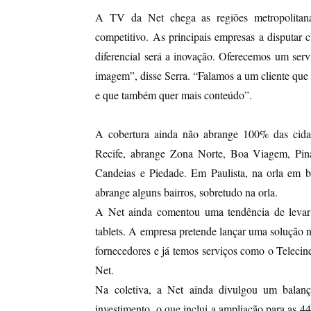
A TV da Net chega as regiões metropolitanas
competitivo. As principais empresas a disputar c
diferencial será a inovação. Oferecemos um serv
imagem”, disse Serra. “Falamos a um cliente que q
e que também quer mais conteúdo”.
A cobertura ainda não abrange 100% das cid
Recife, abrange Zona Norte, Boa Viagem, Pina
Candeias e Piedade. Em Paulista, na orla em 
abrange alguns bairros, sobretudo na orla.
A Net ainda comentou uma tendência de levar 
tablets. A empresa pretende lançar uma solução 
fornecedores e já temos serviços como o Telecine
Net.
Na coletiva, a Net ainda divulgou um balan
investimento, o que inclui a ampliação para as 4