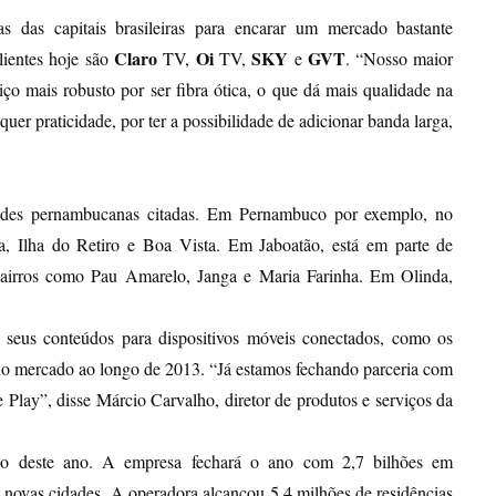
 das capitais brasileiras para encarar um mercado bastante
Claro
Oi
SKY
GVT
lientes hoje são
TV,
TV,
e
. “Nosso maior
iço mais robusto por ser fibra ótica, o que dá mais qualidade na
uer praticidade, por ter a possibilidade de adicionar banda larga,
ades pernambucanas citadas. Em Pernambuco por exemplo, no
, Ilha do Retiro e Boa Vista. Em Jaboatão, está em parte de
bairros como Pau Amarelo, Janga e Maria Farinha. Em Olinda,
seus conteúdos para dispositivos móveis conectados, como os
no mercado ao longo de 2013. “Já estamos fechando parceria com
 Play”, disse Márcio Carvalho, diretor de produtos e serviços da
ço deste ano. A empresa fechará o ano com 2,7 bilhões em
4 novas cidades. A operadora alcançou 5,4 milhões de residências