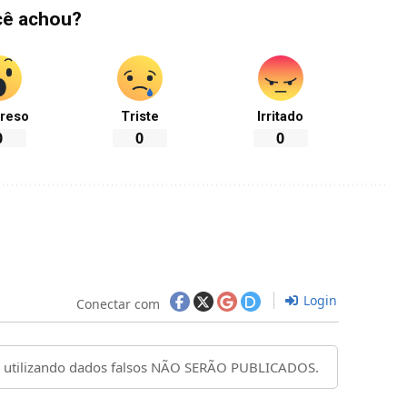
cê achou?
reso
Triste
Irritado
0
0
0
Login
Conectar com