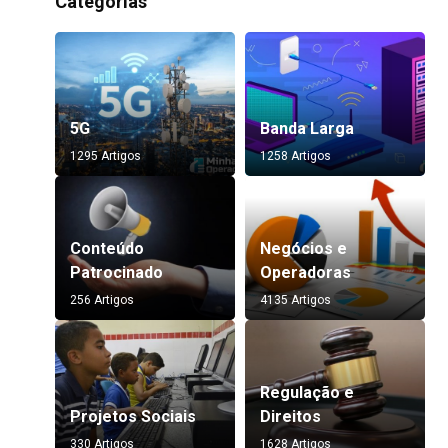
Categorias
5G
Banda Larga
1295 Artigos
1258 Artigos
Conteúdo
Negócios e
Patrocinado
Operadoras
256 Artigos
4135 Artigos
Regulação e
Projetos Sociais
Direitos
330 Artigos
1628 Artigos