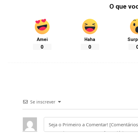
O que vo
Amei
Haha
Surp
0
0
Se inscrever