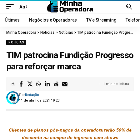
Aa
Últimas
Negócios e Operadoras
TV e Streaming
Telefo
Minha Operadora
>
Notícias
>
Notícias
>
TIM patrocina Fundição Progresso para reforçar marca
NOTÍCIAS
TIM patrocina Fundição Progresso
para reforçar marca
1 min de leitura
Por
Redação
11 de abril de 2021 19:23
Clientes de planos pós-pagos da operadora terão 50% de
desconto na compra de ingresso para shows