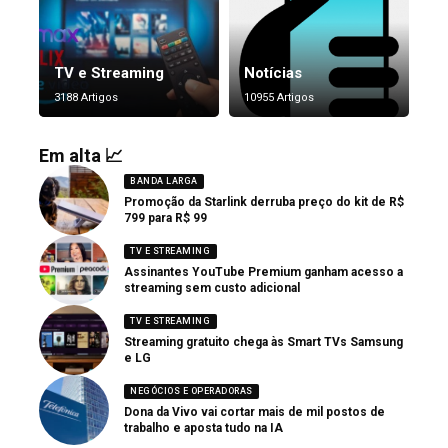
TV e Streaming
Notícias
3188 Artigos
10955 Artigos
Em alta 📈
BANDA LARGA
Promoção da Starlink derruba preço do kit de R$
799 para R$ 99
TV E STREAMING
Assinantes YouTube Premium ganham acesso a
streaming sem custo adicional
TV E STREAMING
Streaming gratuito chega às Smart TVs Samsung
e LG
NEGÓCIOS E OPERADORAS
Dona da Vivo vai cortar mais de mil postos de
trabalho e aposta tudo na IA