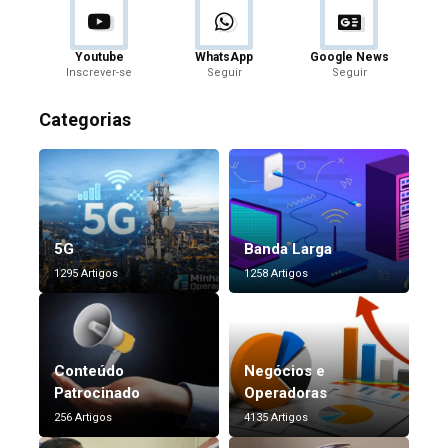
Youtube
WhatsApp
Google News
Inscrever-se
Seguir
Seguir
Categorias
5G
Banda Larga
1295 Artigos
1258 Artigos
Conteúdo
Negócios e
Patrocinado
Operadoras
256 Artigos
4135 Artigos