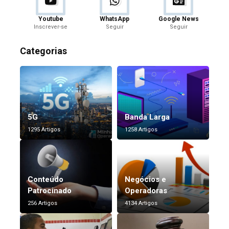
Youtube
WhatsApp
Google News
Inscrever-se
Seguir
Seguir
Categorias
5G
Banda Larga
1295 Artigos
1258 Artigos
Conteúdo
Negócios e
Patrocinado
Operadoras
256 Artigos
4134 Artigos