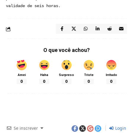
validade de seis horas.
O que você achou?
Amei
Haha
Surpreso
Triste
Irritado
0
0
0
0
0
Se inscrever
Login