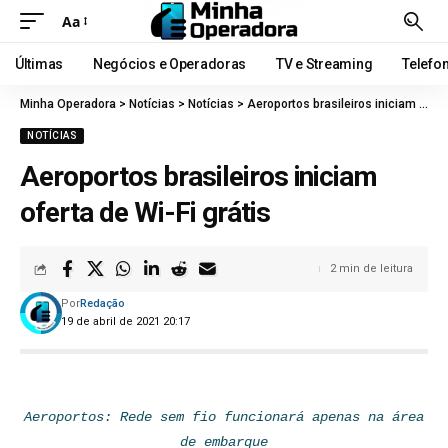
Aa
Últimas
Negócios e Operadoras
TV e Streaming
Telefo
Minha Operadora
>
Notícias
>
Notícias
>
Aeroportos brasileiros iniciam oferta de Wi-Fi grátis
NOTÍCIAS
Aeroportos brasileiros iniciam
oferta de Wi-Fi grátis
2 min de leitura
Por
Redação
19 de abril de 2021 20:17
Aeroportos: Rede sem fio funcionará apenas na área
de embarque