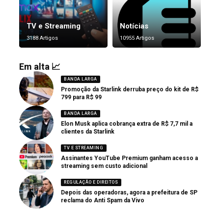
TV e Streaming
Notícias
3188 Artigos
10955 Artigos
Em alta 📈
BANDA LARGA
Promoção da Starlink derruba preço do kit de R$
799 para R$ 99
BANDA LARGA
Elon Musk aplica cobrança extra de R$ 7,7 mil a
clientes da Starlink
TV E STREAMING
Assinantes YouTube Premium ganham acesso a
streaming sem custo adicional
REGULAÇÃO E DIREITOS
Depois das operadoras, agora a prefeitura de SP
reclama do Anti Spam da Vivo