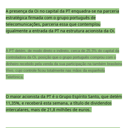
A presença da Oi no capital da PT enquadra-se na parceria
estratégica firmada com o grupo português de
telecomunicações, parceria essa que contemplou
igualmente a entrada da PT na estrutura acionista da Oi.
A PT detém, de modo direto e indireto, cerca de 25,3% do capital da
controladora da Oi, posição que o grupo português comprou com o
dinheiro recebido pela venda da sua participação na também brasileira
Vivo, cujo controle ficou totalmente nas mãos da espanhola
Telefónica.
O maior acionista da PT é o Grupo Espírito Santo, que detém
11,35%, e receberá esta semana, a título de dividendos
intercalares, mais de 21,8 milhões de euros.