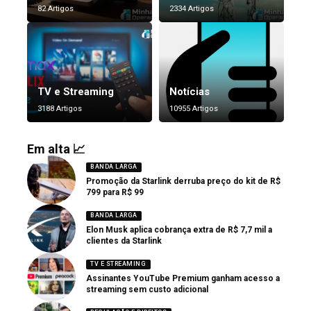
82 Artigos
2334 Artigos
TV e Streaming
Notícias
3188 Artigos
10955 Artigos
Em alta 📈
BANDA LARGA
Promoção da Starlink derruba preço do kit de R$
799 para R$ 99
BANDA LARGA
Elon Musk aplica cobrança extra de R$ 7,7 mil a
clientes da Starlink
TV E STREAMING
Assinantes YouTube Premium ganham acesso a
streaming sem custo adicional