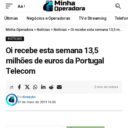
Aa
Últimas
Negócios e Operadoras
TV e Streaming
Telefo
Minha Operadora
>
Notícias
>
Notícias
>
Oi recebe esta semana 13,5 milhões de euros da Portugal Telecom
NOTÍCIAS
Oi recebe esta semana 13,5
milhões de euros da Portugal
Telecom
2 min de leitura
Por
Redação
27 de maio de 2019 16:50