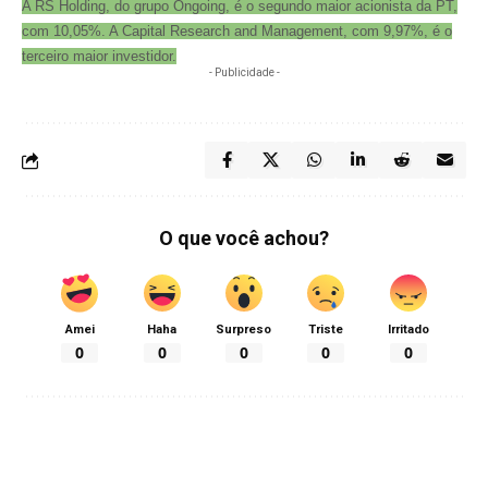
A RS Holding, do grupo Ongoing, é o segundo maior acionista da PT,
com 10,05%. A Capital Research and Management, com 9,97%, é o
terceiro maior investidor.
- Publicidade -
O que você achou?
Amei
Haha
Surpreso
Triste
Irritado
0
0
0
0
0