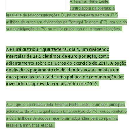
A Telemar Norte Leste,
controladora da operadora
brasileira de telecomunicações Oi, irá receber esta semana 13,5
milhões de euros em dividendos da Portugal Telecom (PT), por via da
sua participação de 7% no maior grupo luso de telecomunicações.
A PT irá distribuir quarta-feira, dia 4, um dividendo
intercalar de 21,5 cêntimos de euro por ação, como
adiantamento sobre os lucros do exercício de 2011. A opção
de dividir o pagamento de dividendos aos acionistas em
duas parcelas resulta de uma política de remuneração dos
investidores aprovada em novembro de 2010.
A Oi, que é controlada pela Telemar Norte Leste, é um dos principais
acionistas da PT, na qual detém uma posição de 7%, correspondente
a 62,7 milhões de acções, que foram adquiridas pela companhia
brasileira em várias etapas.