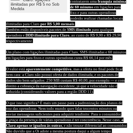
contratarem uma
franquia mínima
ilimitadas por R$ 5 no Sob
de 60 minutos
em ligações para
Medida
fixo e para outras operadoras
poderão realizar chamadas locais
ilimitadas para Claro
por R$ 5,00 mensais
.
Também estão disponíveis pacotes de
SMS ilimitado
para qualquer
operadora e
DDD ilimitado para Claro
, ao custo de R$ 9,90 e R$ 29,90
respectivamente.
Um plano com ligações ilimitadas para Claro, SMS ilimitadas e 60 minutos
em ligações para fixos e outras operadoras custa R$ 66,14 por mês.
O valor está
aparentemente competitivo
, mas a oferta no final pode ficar
bem cara: a Claro não possui oferta de dados ilimitada, e os pacotes de
dados são bem salgados: 250 MB custam R$ 40,00, por exemplo — e com
direito a cobrança da navegação excedente, já que a velocidade não é
reduzida (considerando valores para a região DDD 11).
O que isso significa? É mais um passo para a padronização dos planos de
voz das operadoras. Nem todo mundo quer falar trocentos minutos ou
enviar mensagens suficientes para adquirir tendinite. Para o consumidor,
a
graça
da presença de várias operadoras é ter concorrência. Nesse caso,
a
Claro apenas se igualou às outras
, e não trouxe diferencial ao consumidor.
Não duvido que a Oi adote a mesma postura daqui a algum tempo.