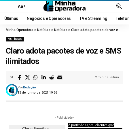
Aa
Últimas
Negócios e Operadoras
TV e Streaming
Telefo
Minha Operadora
>
Notícias
>
Notícias
>
Claro adota pacotes de voz e SMS ilimitados
NOTÍCIAS
Claro adota pacotes de voz e SMS
ilimitados
2 min de leitura
Por
Redação
13 de junho de 2021 19:36
- Publicidade -
A partir de agora, clientes que
Claro: ligações