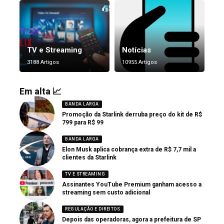
TV e Streaming
Notícias
3188 Artigos
10955 Artigos
Em alta 📈
BANDA LARGA
Promoção da Starlink derruba preço do kit de R$
799 para R$ 99
BANDA LARGA
Elon Musk aplica cobrança extra de R$ 7,7 mil a
clientes da Starlink
TV E STREAMING
Assinantes YouTube Premium ganham acesso a
streaming sem custo adicional
REGULAÇÃO E DIREITOS
Depois das operadoras, agora a prefeitura de SP