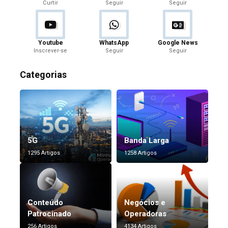
Curtir
Seguir
Seguir
Youtube
WhatsApp
Google News
Inscrever-se
Seguir
Seguir
Categorias
5G
Banda Larga
1295 Artigos
1258 Artigos
Conteúdo
Negócios e
Patrocinado
Operadoras
256 Artigos
4134 Artigos