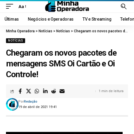
Aa
Últimas
Negócios e Operadoras
TV e Streaming
Telefo
Minha Operadora
>
Notícias
>
Notícias
>
Chegaram os novos pacotes de mensagens SMS Oi Cartão e Oi Controle!
NOTÍCIAS
Chegaram os novos pacotes de
mensagens SMS Oi Cartão e Oi
Controle!
1 min de leitura
Por
Redação
19 de abril de 2021 19:41