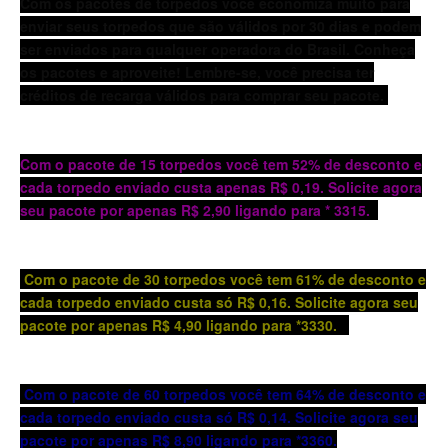
Com os pacotes de torpedos você economiza muito para
enviar seus torpedos que são válidos por 30 dias e podem
ser enviados para qualquer operadora do Brasil. Conheça
os pacotes e aproveite! Lembre-se, você precisa ter
créditos de recarga válidos para comprar seu pacote.
Com o pacote de 15 torpedos você tem 52% de desconto e
cada torpedo enviado custa apenas R$ 0,19. Solicite agora
seu pacote por apenas R$ 2,90 ligando para * 3315.
Com o pacote de 30 torpedos você tem 61% de desconto e
cada torpedo enviado custa só R$ 0,16. Solicite agora seu
pacote por apenas R$ 4,90 ligando para *3330.
Com o pacote de 60 torpedos você tem 64% de desconto e
cada torpedo enviado custa só R$ 0,14. Solicite agora seu
pacote por apenas R$ 8,90 ligando para *3360.