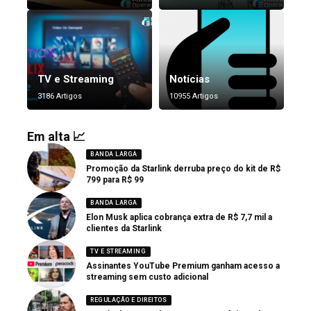
TV e Streaming
Notícias
3186 Artigos
10955 Artigos
Em alta 📈
BANDA LARGA
Promoção da Starlink derruba preço do kit de R$
799 para R$ 99
BANDA LARGA
Elon Musk aplica cobrança extra de R$ 7,7 mil a
clientes da Starlink
TV E STREAMING
Assinantes YouTube Premium ganham acesso a
streaming sem custo adicional
REGULAÇÃO E DIREITOS