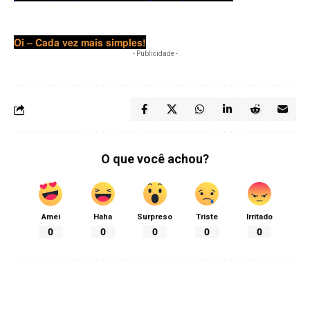
Oi – Cada vez mais simples!
- Publicidade -
O que você achou?
Amei
Haha
Surpreso
Triste
Irritado
0
0
0
0
0