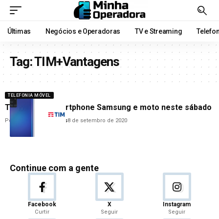
Últimas
Negócios e Operadoras
TV e Streaming
Telefo
Tag:
TIM+Vantagens
TELEFONIA MÓVEL
TIM sorteia smartphone Samsung e moto neste sábado
Por
Anderson Guimarães
8 de setembro de 2020
Continue com a gente
Facebook
X
Instagram
Curtir
Seguir
Seguir