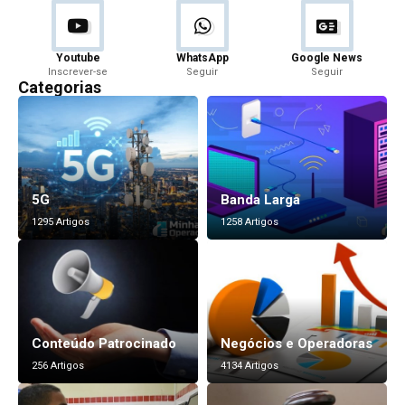
Youtube
WhatsApp
Google News
Inscrever-se
Seguir
Seguir
Categorias
5G
Banda Larga
1295 Artigos
1258 Artigos
Conteúdo Patrocinado
Negócios e Operadoras
256 Artigos
4134 Artigos