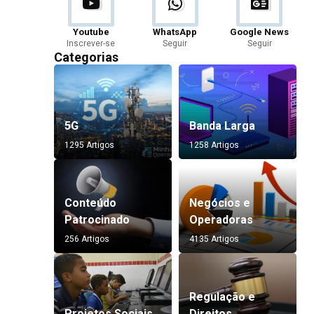
Youtube
WhatsApp
Google News
Inscrever-se
Seguir
Seguir
Categorias
5G
Banda Larga
1295 Artigos
1258 Artigos
Conteúdo
Negócios e
Patrocinado
Operadoras
256 Artigos
4135 Artigos
Regulação e
Projetos Sociais
Direitos