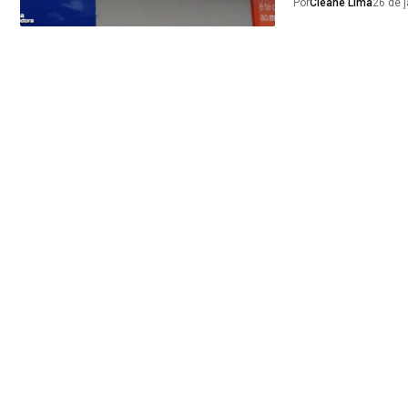
Por
Cleane Lima
26 de 