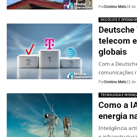
Por
Cristino Melo
28 de 
NEGÓCIOS E OPERADO
Deutsche 
telecom 
globais
Com a Deutsche 
comunicações r
Por
Cristino Melo
22 de 
TECNOLOGIA E INOVAÇ
Como a IA
energia n
Inteligência art
e infraestrutu