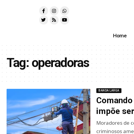
Home
Tag:
operadoras
BANDA LARGA
Comando V
impõe ser
Moradores de co
criminosos ame