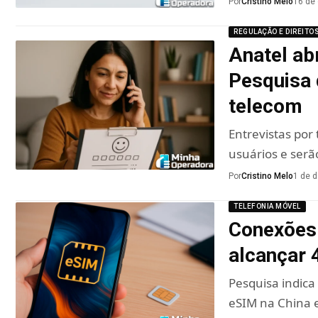
Por
Cristino Melo
16 de
REGULAÇÃO E DIREITO
Anatel ab
Pesquisa 
telecom
Entrevistas por
usuários e serã
Por
Cristino Melo
1 de 
TELEFONIA MÓVEL
Conexões
alcançar 
Pesquisa indica
eSIM na China 