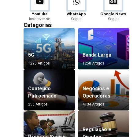
Youtube
WhatsApp
Google News
Inscrever-se
Seguir
Seguir
Categorias
5G
Banda Larga
1295 Artigos
1258 Artigos
Conteúdo
Negócios e
Patrocinado
Operadoras
256 Artigos
4134 Artigos
Regulação e
Projetos Sociais
Direitos