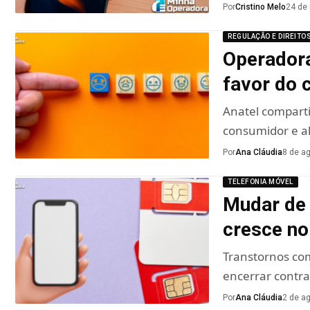
Por
Cristino Melo
24 de
REGULAÇÃO E DIREITO
Operadora
favor do 
Anatel comparti
consumidor e 
Por
Ana Cláudia
8 de a
TELEFONIA MÓVEL
Mudar de
cresce no
Transtornos co
encerrar contr
Por
Ana Cláudia
2 de a