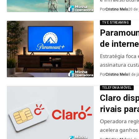
Por
Cristino Melo
20 de 
TV E STREAMING
Paramount
de interne
Estratégia foca
assinatura cus
Por
Cristino Melo
8 de j
TELEFONIA MÓVEL
Claro dis
rivais par
Operadora regis
acelera ganhos