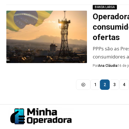
BANDA LARGA
Operadora
consumido
ofertas
PPPs são as Pr
consumidores a
Por
Ana Cláudia
16 de 
1
2
3
4