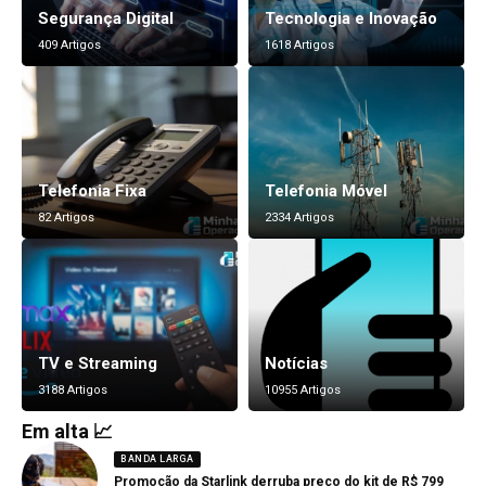
Segurança Digital
Tecnologia e Inovação
409 Artigos
1618 Artigos
Telefonia Fixa
Telefonia Móvel
82 Artigos
2334 Artigos
TV e Streaming
Notícias
3188 Artigos
10955 Artigos
Em alta 📈
BANDA LARGA
Promoção da Starlink derruba preço do kit de R$ 799