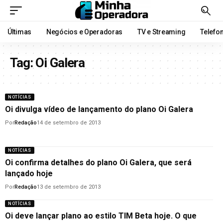
Últimas
Negócios e Operadoras
TV e Streaming
Telefo
Tag:
Oi Galera
NOTÍCIAS
Oi divulga vídeo de lançamento do plano Oi Galera
Por
Redação
14 de setembro de 2013
NOTÍCIAS
Oi confirma detalhes do plano Oi Galera, que será
lançado hoje
Por
Redação
13 de setembro de 2013
NOTÍCIAS
Oi deve lançar plano ao estilo TIM Beta hoje. O que