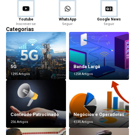
Youtube
WhatsApp
Google News
Inscrever-se
Seguir
Seguir
Categorias
5G
Banda Larga
1295 Artigos
1258 Artigos
Conteúdo Patrocinado
Negócios e Operadoras
256 Artigos
4135 Artigos