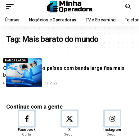
Últimas
Negócios e Operadoras
TV e Streaming
Telefo
Tag:
Mais barato do mundo
BANDA LARGA
Confira a lista dos países com banda larga fixa mais
barata do mundo
Por
Cleane Lima
8 de abril de 2022
Continue com a gente
Facebook
X
Instagram
Curtir
Seguir
Seguir