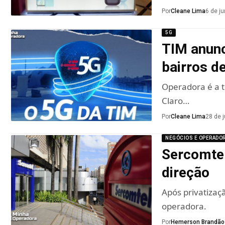
Por
Cleane Lima
6 de j
5G
TIM anunc
bairros de
Operadora é a t
Claro…
Por
Cleane Lima
28 de 
NEGÓCIOS E OPERADO
Sercomtel
direção
Após privatizaçã
operadora.
Por
Hemerson Brandão