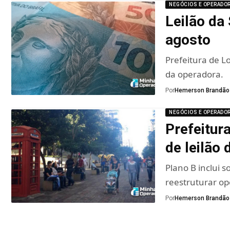
NEGÓCIOS E OPERADO
Leilão da
agosto
Prefeitura de 
da operadora.
Por
Hemerson Brandão
NEGÓCIOS E OPERADO
Prefeitur
de leilão
Plano B inclui 
reestruturar op
Por
Hemerson Brandão