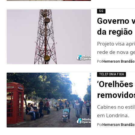
5G
Governo v
da região 
Projeto visa ap
rede de nova g
Por
Hemerson Brandão
TELEFONIA FIXA
‘Orelhões
removido
Cabines no esti
em Londrina.
Por
Hemerson Brandão