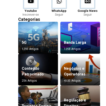
Youtube
WhatsApp
Google News
Inscrever-se
Seguir
Seguir
Categorias
5G
Banda Larga
1295 Artigos
1258 Artigos
Conteúdo
Negócios e
Patrocinado
Operadoras
256 Artigos
4135 Artigos
Regulação e
Projetos Sociais
Direitos