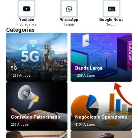
Youtube
WhatsApp
Google News
Inscrever-se
Seguir
Seguir
Categorias
5G
Banda Larga
1295 Artigos
1258 Artigos
Conteúdo Patrocinado
Negócios e Operadoras
256 Artigos
4134 Artigos