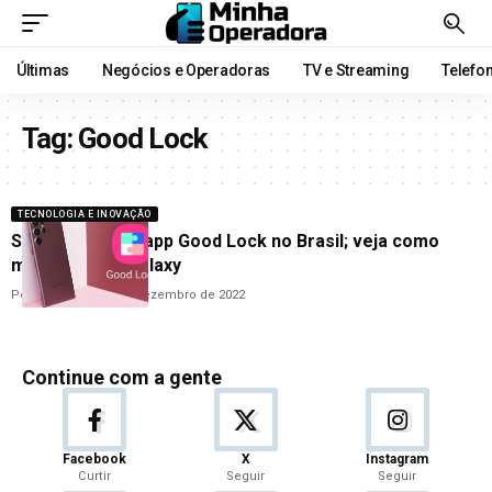
Últimas
Negócios e Operadoras
TV e Streaming
Telefo
Tag:
Good Lock
TECNOLOGIA E INOVAÇÃO
Samsung libera app Good Lock no Brasil; veja como
melhorar seu Galaxy
Por
Cleane Lima
10 de dezembro de 2022
Continue com a gente
Facebook
X
Instagram
Curtir
Seguir
Seguir