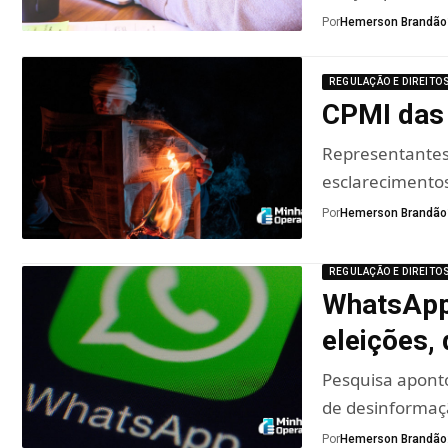
Por
Hemerson Brandão
REGULAÇÃO E DIREITO
CPMI das
Representantes 
esclarecimento
Por
Hemerson Brandão
REGULAÇÃO E DIREITO
WhatsApp 
eleições, 
Pesquisa apont
de desinformaçã
Por
Hemerson Brandão