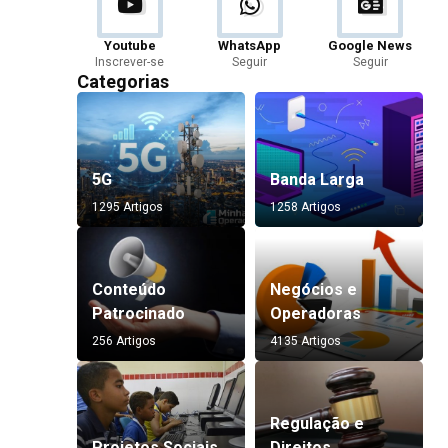
Youtube
WhatsApp
Google News
Inscrever-se
Seguir
Seguir
Categorias
5G
Banda Larga
1295 Artigos
1258 Artigos
Conteúdo
Negócios e
Patrocinado
Operadoras
256 Artigos
4135 Artigos
Regulação e
Projetos Sociais
Direitos