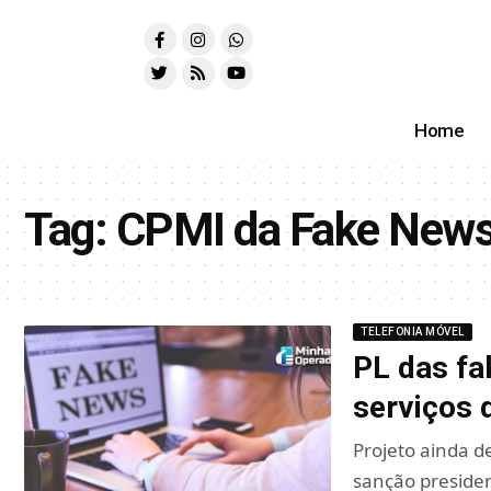
Home
Tag:
CPMI da Fake New
TELEFONIA MÓVEL
PL das fa
serviços 
Projeto ainda 
sanção presiden