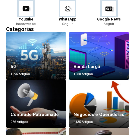
Youtube
WhatsApp
Google News
Inscrever-se
Seguir
Seguir
Categorias
5G
Banda Larga
1295 Artigos
1258 Artigos
Conteúdo Patrocinado
Negócios e Operadoras
256 Artigos
4135 Artigos