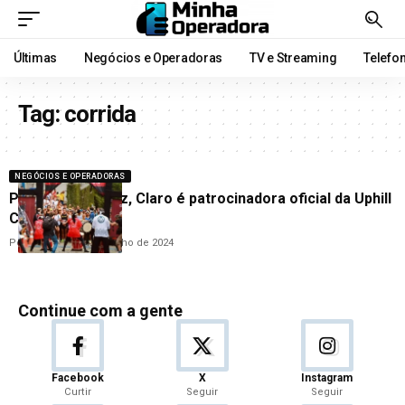
Últimas
Negócios e Operadoras
TV e Streaming
Telefo
Tag:
corrida
NEGÓCIOS E OPERADORAS
Pela terceira vez, Claro é patrocinadora oficial da Uphill
Corcovado
Por
Cleane Lima
6 de junho de 2024
Continue com a gente
Facebook
X
Instagram
Curtir
Seguir
Seguir