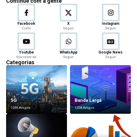
Continue com a gente
Facebook
X
Instagram
Curtir
Seguir
Seguir
Youtube
WhatsApp
Google News
Inscrever-se
Seguir
Seguir
Categorias
5G
Banda Larga
1295 Artigos
1258 Artigos