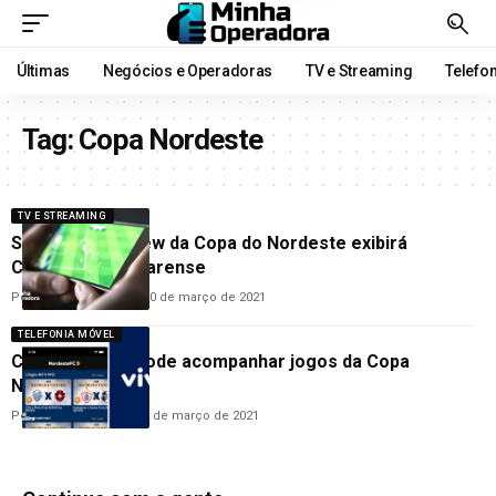
Últimas
Negócios e Operadoras
TV e Streaming
Telefo
Tag:
Copa Nordeste
TV E STREAMING
SKY: Pay-per-view da Copa do Nordeste exibirá
Campeonato Cearense
Por
Hemerson Brandão
10 de março de 2021
TELEFONIA MÓVEL
Cliente Vivo já pode acompanhar jogos da Copa
Nordeste
Por
Hemerson Brandão
2 de março de 2021