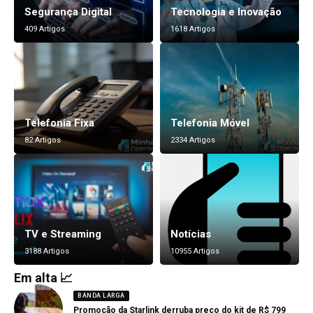
Segurança Digital
Tecnologia e Inovação
409 Artigos
1618 Artigos
Telefonia Fixa
Telefonia Móvel
82 Artigos
2334 Artigos
TV e Streaming
Notícias
3188 Artigos
10955 Artigos
Em alta 📈
BANDA LARGA
Promoção da Starlink derruba preço do kit de R$ 799