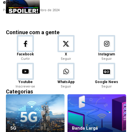
estrear
Por
Redação
17 de setembro de 2024
Continue com a gente
Facebook
X
Instagram
Curtir
Seguir
Seguir
Youtube
WhatsApp
Google News
Inscrever-se
Seguir
Seguir
Categorias
5G
Banda Larga