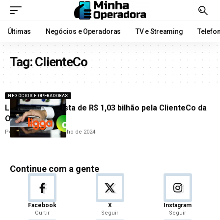
Últimas
Negócios e Operadoras
TV e Streaming
Telefo
Tag:
ClienteCo
NEGÓCIOS E OPERADORAS
Ligga faz proposta de R$ 1,03 bilhão pela ClienteCo da
Oi; veja detalhes
Por
Ana Cláudia
17 de julho de 2024
Continue com a gente
Facebook
X
Instagram
Curtir
Seguir
Seguir