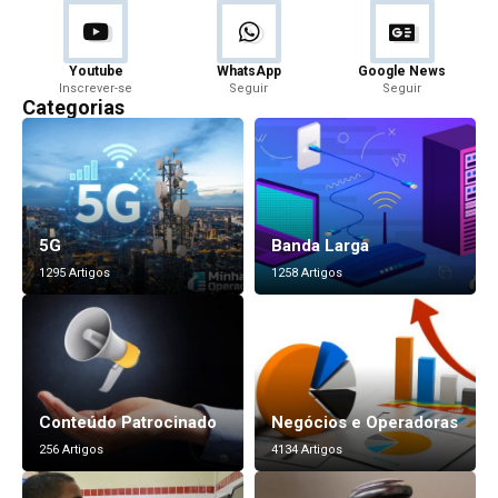
Youtube
WhatsApp
Google News
Inscrever-se
Seguir
Seguir
Categorias
5G
Banda Larga
1295 Artigos
1258 Artigos
Conteúdo Patrocinado
Negócios e Operadoras
256 Artigos
4134 Artigos