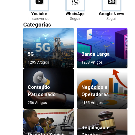
Youtube
WhatsApp
Google News
Inscrever-se
Seguir
Seguir
Categorias
5G
Banda Larga
1295 Artigos
1258 Artigos
Conteúdo
Negócios e
Patrocinado
Operadoras
256 Artigos
4135 Artigos
Regulação e
Projetos Sociais
Direitos