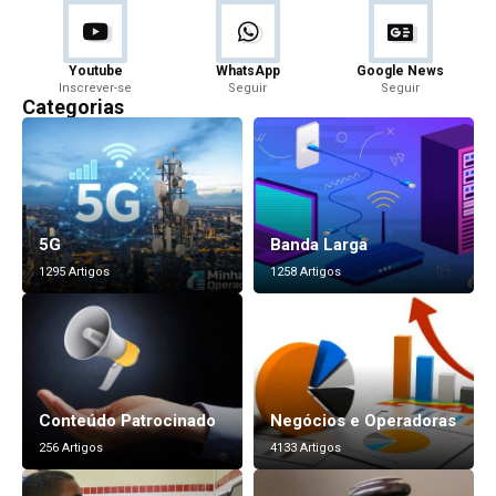
Youtube
WhatsApp
Google News
Inscrever-se
Seguir
Seguir
Categorias
5G
Banda Larga
1295 Artigos
1258 Artigos
Conteúdo Patrocinado
Negócios e Operadoras
256 Artigos
4133 Artigos