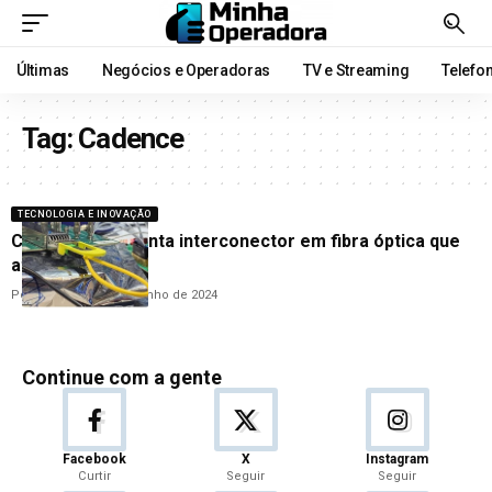
Últimas
Negócios e Operadoras
TV e Streaming
Telefo
Tag:
Cadence
TECNOLOGIA E INOVAÇÃO
Cadence apresenta interconector em fibra óptica que
atinge 128 GT/s
Por
Cleane Lima
19 de junho de 2024
Continue com a gente
Facebook
X
Instagram
Curtir
Seguir
Seguir