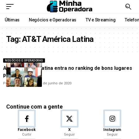
Últimas
Negócios e Operadoras
TV e Streaming
Telefo
Tag:
AT&T América Latina
NEGÓCIOS E OPERADORAS
AT&T América Latina entra no ranking de bons lugares
para trabalhar
Por
Hemerson Brandão
3 de junho de 2020
Continue com a gente
Facebook
X
Instagram
Curtir
Seguir
Seguir