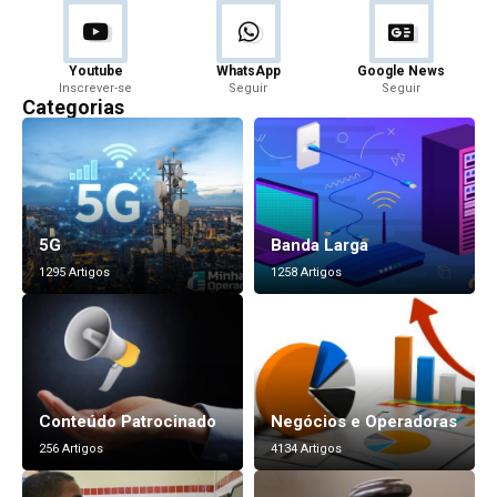
Youtube
WhatsApp
Google News
Inscrever-se
Seguir
Seguir
Categorias
5G
Banda Larga
1295 Artigos
1258 Artigos
Conteúdo Patrocinado
Negócios e Operadoras
256 Artigos
4134 Artigos