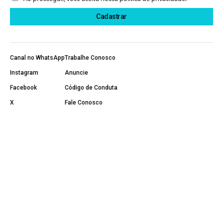
Canal no WhatsApp
Trabalhe Conosco
Instagram
Anuncie
Facebook
Código de Conduta
X
Fale Conosco
YouTube
Política de Privacidade
Página Inicial
Sobre Nós
Últimas Notícias
5G
Banda Larga
Negócios e Operadoras
Notícias
Projetos Sociais
Conteúdo Patrocinado
Regulação e Direitos
Segurança Digital
Tecnologia e Inovação
Telefonia Móvel
Telefonia Fixa
TV e Streaming
© 2011-2026 Minha Comunicação LTDA