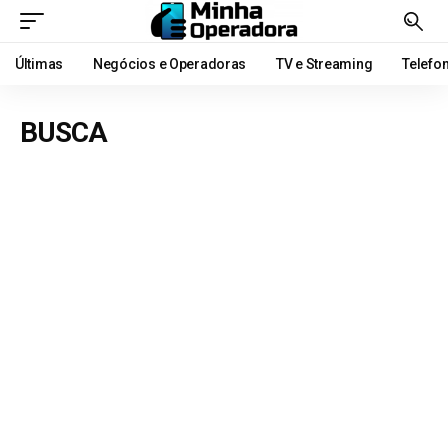
Últimas
Negócios e Operadoras
TV e Streaming
Telefo
BUSCA