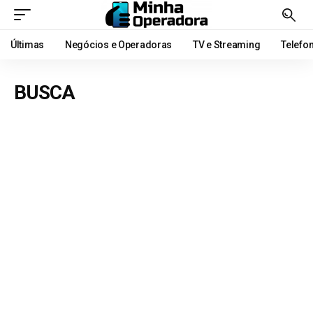
Últimas
Negócios e Operadoras
TV e Streaming
Telefo
BUSCA