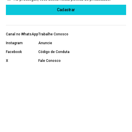
Canal no WhatsApp
Trabalhe Conosco
Instagram
Anuncie
Facebook
Código de Conduta
X
Fale Conosco
YouTube
Política de Privacidade
Página Inicial
Sobre Nós
Últimas Notícias
5G
Banda Larga
Negócios e Operadoras
Notícias
Projetos Sociais
Conteúdo Patrocinado
Regulação e Direitos
Segurança Digital
Tecnologia e Inovação
Telefonia Móvel
Telefonia Fixa
TV e Streaming
© 2011-2026 Minha Comunicação LTDA