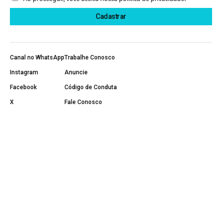
Canal no WhatsApp
Trabalhe Conosco
Instagram
Anuncie
Facebook
Código de Conduta
X
Fale Conosco
YouTube
Política de Privacidade
Página Inicial
Sobre Nós
Últimas Notícias
5G
Banda Larga
Negócios e Operadoras
Notícias
Projetos Sociais
Conteúdo Patrocinado
Regulação e Direitos
Segurança Digital
Tecnologia e Inovação
Telefonia Móvel
Telefonia Fixa
TV e Streaming
© 2011-2026 Minha Comunicação LTDA