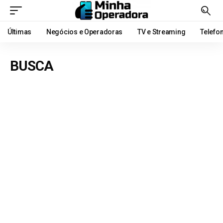
Últimas
Negócios e Operadoras
TV e Streaming
Telefo
BUSCA