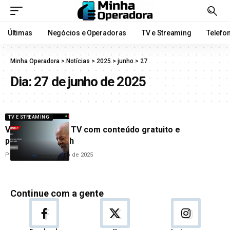
Últimas
Negócios e Operadoras
TV e Streaming
Telefo
Minha Operadora
>
Notícias
>
2025
>
junho
>
27
Dia:
27 de junho de 2025
TV E STREAMING
Veja+ estreia na TV com conteúdo gratuito e
programação 24h
Por
Redação
27 de junho de 2025
Continue com a gente