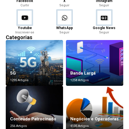
Facebook
X
Instagram
Curtir
Seguir
Seguir
Youtube
WhatsApp
Google News
Inscrever-se
Seguir
Seguir
Categorias
5G
Banda Larga
1295 Artigos
1258 Artigos
Conteúdo Patrocinado
Negócios e Operadoras
256 Artigos
4135 Artigos