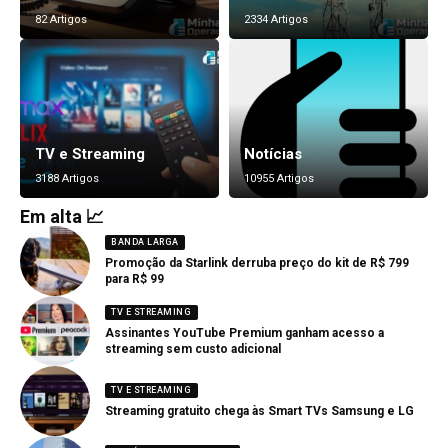
82 Artigos
2334 Artigos
TV e Streaming
Notícias
3188 Artigos
10955 Artigos
Em alta 📈
BANDA LARGA
Promoção da Starlink derruba preço do kit de R$ 799
para R$ 99
TV E STREAMING
Assinantes YouTube Premium ganham acesso a
streaming sem custo adicional
TV E STREAMING
Streaming gratuito chega às Smart TVs Samsung e LG