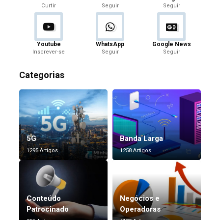
Curtir
Seguir
Seguir
Youtube
WhatsApp
Google News
Inscrever-se
Seguir
Seguir
Categorias
5G
Banda Larga
1295 Artigos
1258 Artigos
Conteúdo
Negócios e
Patrocinado
Operadoras