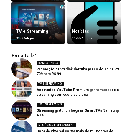
TV e Streaming
Notícias
3188 Artigos
10955 Artigos
Em alta 📈
BANDA LARGA
Promoção da Starlink derruba preço do kit de R$
799 para R$ 99
TV E STREAMING
Assinantes YouTube Premium ganham acesso a
streaming sem custo adicional
TV E STREAMING
Streaming gratuito chega às Smart TVs Samsung
e LG
NEGÓCIOS E OPERADORAS
Dona da Vivo vai cortar mais de mil postos de