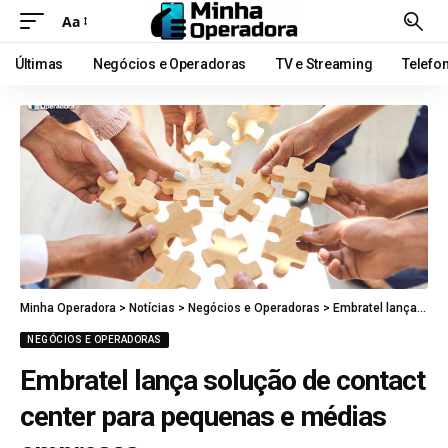
Aa
Últimas
Negócios e Operadoras
TV e Streaming
Telefo
Minha Operadora
>
Notícias
>
Negócios e Operadoras
>
Embratel lança solução de contact center para pequenas e médias empresas
NEGÓCIOS E OPERADORAS
Embratel lança solução de contact
center para pequenas e médias