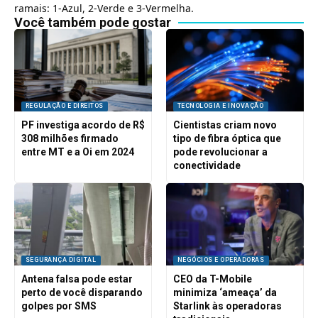
ramais: 1-Azul, 2-Verde e 3-Vermelha.
Você também pode gostar
REGULAÇÃO E DIREITOS
TECNOLOGIA E INOVAÇÃO
PF investiga acordo de R$
Cientistas criam novo
308 milhões firmado
tipo de fibra óptica que
entre MT e a Oi em 2024
pode revolucionar a
conectividade
SEGURANÇA DIGITAL
NEGÓCIOS E OPERADORAS
Antena falsa pode estar
CEO da T-Mobile
perto de você disparando
minimiza ‘ameaça’ da
golpes por SMS
Starlink às operadoras