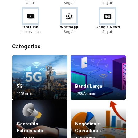
Curtir
Seguir
Seguir
Youtube
WhatsApp
Google News
Inscrever-se
Seguir
Seguir
Categorias
5G
Banda Larga
1295 Artigos
1258 Artigos
Conteúdo
Negócios e
Patrocinado
Operadoras