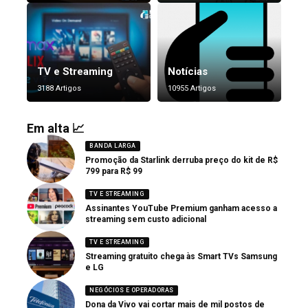
TV e Streaming
Notícias
3188 Artigos
10955 Artigos
Em alta 📈
BANDA LARGA
Promoção da Starlink derruba preço do kit de R$
799 para R$ 99
TV E STREAMING
Assinantes YouTube Premium ganham acesso a
streaming sem custo adicional
TV E STREAMING
Streaming gratuito chega às Smart TVs Samsung
e LG
NEGÓCIOS E OPERADORAS
Dona da Vivo vai cortar mais de mil postos de