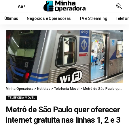
Aa
Últimas
Negócios e Operadoras
TV e Streaming
Telefo
Minha Operadora
>
Notícias
>
Telefonia Móvel
>
Metrô de São Paulo quer oferecer internet gratuita nas linhas 1, 2 e 3
TELEFONIA MÓVEL
Metrô de São Paulo quer oferecer
internet gratuita nas linhas 1, 2 e 3