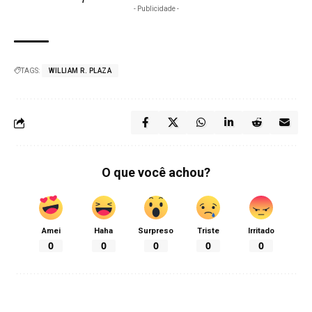
- Publicidade -
TAGS:
WILLIAM R. PLAZA
O que você achou?
Amei
Haha
Surpreso
Triste
Irritado
0
0
0
0
0