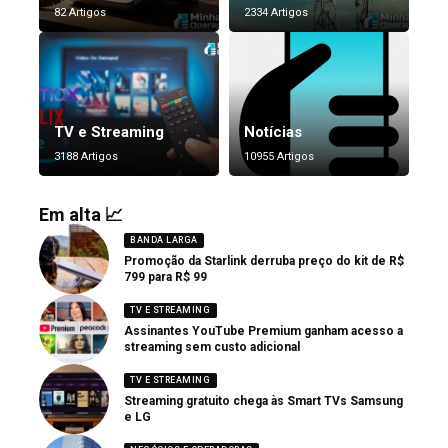
82 Artigos
2334 Artigos
TV e Streaming
Notícias
3188 Artigos
10955 Artigos
Em alta 📈
BANDA LARGA
Promoção da Starlink derruba preço do kit de R$
799 para R$ 99
TV E STREAMING
Assinantes YouTube Premium ganham acesso a
streaming sem custo adicional
TV E STREAMING
Streaming gratuito chega às Smart TVs Samsung
e LG