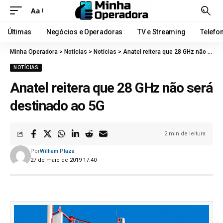
Aa
Últimas
Negócios e Operadoras
TV e Streaming
Telefo
Minha Operadora
>
Notícias
>
Notícias
>
Anatel reitera que 28 GHz não será destinado ao 5G
NOTÍCIAS
Anatel reitera que 28 GHz não será
destinado ao 5G
2 min de leitura
Por
William Plaza
27 de maio de 2019 17:40