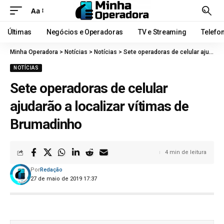
Aa
Últimas
Negócios e Operadoras
TV e Streaming
Telefo
Minha Operadora
>
Notícias
>
Notícias
>
Sete operadoras de celular ajudarão a localizar vítimas de Brumadinho
NOTÍCIAS
Sete operadoras de celular
ajudarão a localizar vítimas de
Brumadinho
4 min de leitura
Por
Redação
27 de maio de 2019 17:37