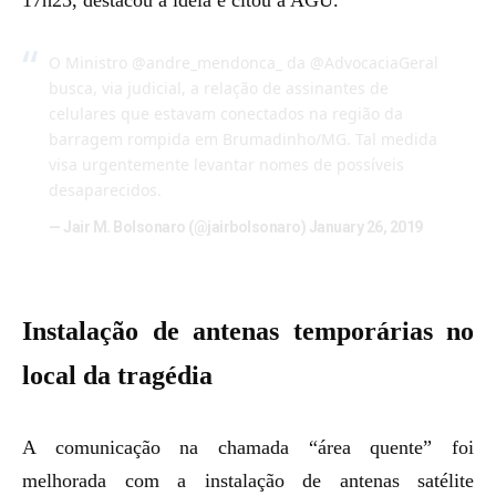
17h23, destacou a ideia e citou a AGU.
O Ministro
@andre_mendonca_
da
@AdvocaciaGeral
busca, via judicial, a relação de assinantes de
celulares que estavam conectados na região da
barragem rompida em Brumadinho/MG. Tal medida
visa urgentemente levantar nomes de possíveis
desaparecidos.
— Jair M. Bolsonaro (@jairbolsonaro)
January 26, 2019
Instalação de antenas temporárias no
local da tragédia
A comunicação na chamada “área quente” foi
melhorada com a instalação de antenas satélite