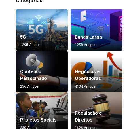
Categorias
5G
Banda Larga
1295 Artigos
1258 Artigos
Conteúdo
Negócios e
Patrocinado
Operadoras
256 Artigos
4134 Artigos
Regulação e
Projetos Sociais
Direitos
330 Artigos
1626 Artigos