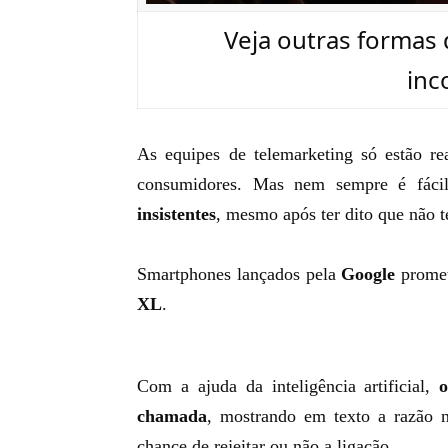
Veja outras formas
inc
As equipes de telemarketing só estão re
consumidores. Mas nem sempre é fáci
insistentes
, mesmo após ter dito que não t
Smartphones lançados pela
Google
prom
XL
.
Com a ajuda da inteligência artificial,
o
chamada
, mostrando em texto a razão n
chance de rejeitar ou não a ligação.