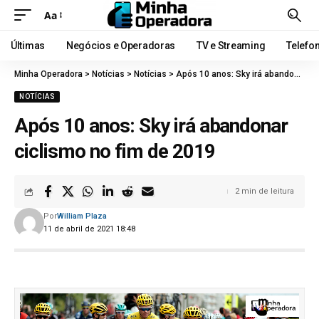
Aa
Últimas
Negócios e Operadoras
TV e Streaming
Telefo
Minha Operadora
>
Notícias
>
Notícias
>
Após 10 anos: Sky irá abandonar ciclismo no fim de 2019
NOTÍCIAS
Após 10 anos: Sky irá abandonar
ciclismo no fim de 2019
2 min de leitura
Por
William Plaza
11 de abril de 2021 18:48