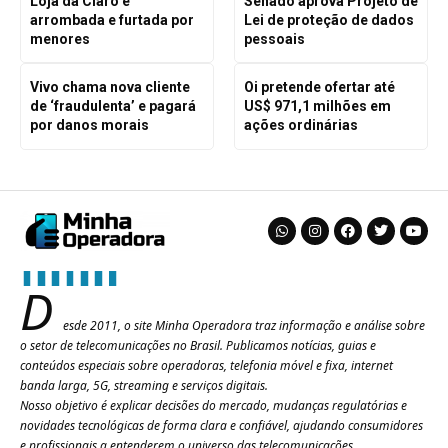
Loja da Claro é
Senado aprova Projeto de
arrombada e furtada por
Lei de proteção de dados
menores
pessoais
Vivo chama nova cliente
Oi pretende ofertar até
de ‘fraudulenta’ e pagará
US$ 971,1 milhões em
por danos morais
ações ordinárias
D
esde 2011, o site Minha Operadora traz informação e análise sobre
o setor de telecomunicações no Brasil. Publicamos notícias, guias e
conteúdos especiais sobre operadoras, telefonia móvel e fixa, internet
banda larga, 5G, streaming e serviços digitais.
Nosso objetivo é explicar decisões do mercado, mudanças regulatórias e
novidades tecnológicas de forma clara e confiável, ajudando consumidores
e profissionais a entenderem o universo das telecomunicações.