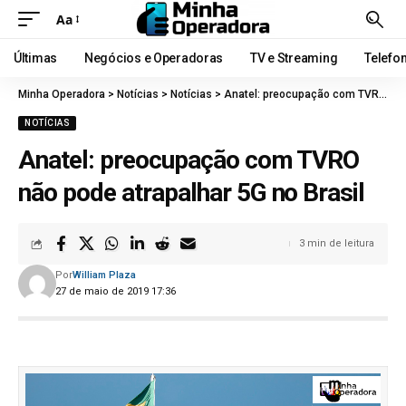
Aa
Últimas
Negócios e Operadoras
TV e Streaming
Telefo
Minha Operadora
>
Notícias
>
Notícias
>
Anatel: preocupação com TVRO não pode atrapalhar 5G no Brasil
NOTÍCIAS
Anatel: preocupação com TVRO
não pode atrapalhar 5G no Brasil
3 min de leitura
Por
William Plaza
27 de maio de 2019 17:36