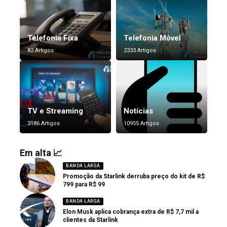
Telefonia Fixa
Telefonia Móvel
82 Artigos
2333 Artigos
TV e Streaming
Notícias
3186 Artigos
10955 Artigos
Em alta 📈
BANDA LARGA
Promoção da Starlink derruba preço do kit de R$
799 para R$ 99
BANDA LARGA
Elon Musk aplica cobrança extra de R$ 7,7 mil a
clientes da Starlink