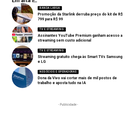
Em alta 📈
BANDA LARGA
Promoção da Starlink derruba preço do kit de R$
799 para R$ 99
TV E STREAMING
Assinantes YouTube Premium ganham acesso a
streaming sem custo adicional
TV E STREAMING
Streaming gratuito chega às Smart TVs Samsung
e LG
NEGÓCIOS E OPERADORAS
Dona da Vivo vai cortar mais de mil postos de
trabalho e aposta tudo na IA
- Publicidade -