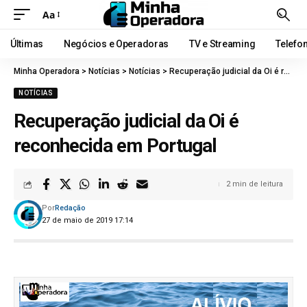
Aa
Últimas
Negócios e Operadoras
TV e Streaming
Telefo
Minha Operadora
>
Notícias
>
Notícias
>
Recuperação judicial da Oi é reconhecida em Portugal
NOTÍCIAS
Recuperação judicial da Oi é
reconhecida em Portugal
2 min de leitura
Por
Redação
27 de maio de 2019 17:14