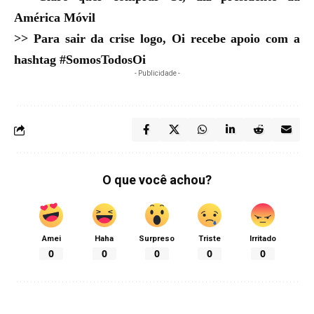
América Móvil
>>
Para sair da crise logo, Oi recebe apoio com a
hashtag #SomosTodosOi
- Publicidade -
O que você achou?
Amei
Haha
Surpreso
Triste
Irritado
0
0
0
0
0