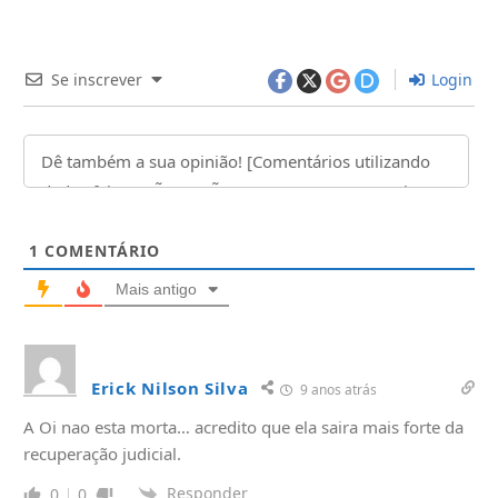
Se inscrever
Login
1
COMENTÁRIO
Mais antigo
Erick Nilson Silva
9 anos atrás
A Oi nao esta morta… acredito que ela saira mais forte da
recuperação judicial.
Responder
0
0