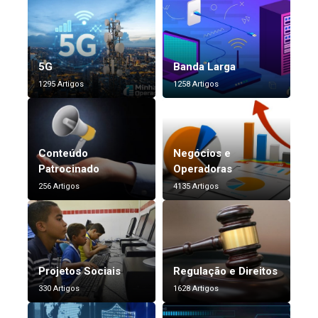
5G
Banda Larga
1295 Artigos
1258 Artigos
Conteúdo
Negócios e
Patrocinado
Operadoras
256 Artigos
4135 Artigos
Projetos Sociais
Regulação e Direitos
330 Artigos
1628 Artigos