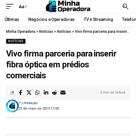
Aa
Últimas
Negócios e Operadoras
TV e Streaming
Telefo
Minha Operadora
>
Notícias
>
Notícias
>
Vivo firma parceria para inserir fibra óptica em prédios comerciais
NOTÍCIAS
Vivo firma parceria para inserir
fibra óptica em prédios
comerciais
2 min de leitura
Por
Redação
27 de maio de 2019 17:05