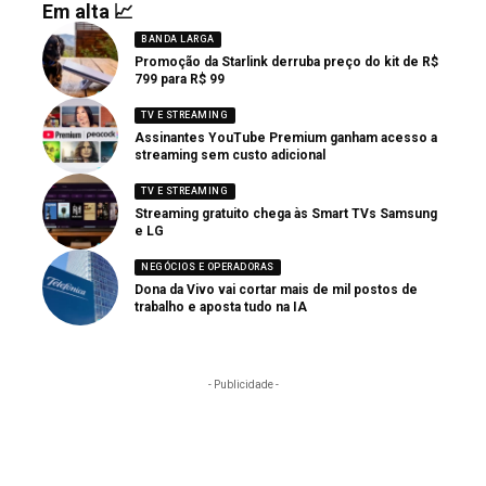
Em alta 📈
BANDA LARGA
Promoção da Starlink derruba preço do kit de R$
799 para R$ 99
TV E STREAMING
Assinantes YouTube Premium ganham acesso a
streaming sem custo adicional
TV E STREAMING
Streaming gratuito chega às Smart TVs Samsung
e LG
NEGÓCIOS E OPERADORAS
Dona da Vivo vai cortar mais de mil postos de
trabalho e aposta tudo na IA
- Publicidade -