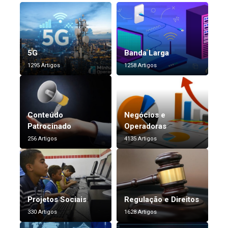
5G
Banda Larga
1295 Artigos
1258 Artigos
Conteúdo
Negócios e
Patrocinado
Operadoras
256 Artigos
4135 Artigos
Projetos Sociais
Regulação e Direitos
330 Artigos
1628 Artigos