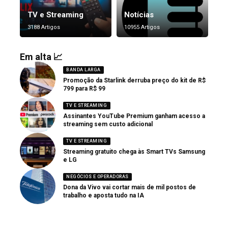
TV e Streaming
Notícias
3188 Artigos
10955 Artigos
Em alta 📈
BANDA LARGA
Promoção da Starlink derruba preço do kit de R$
799 para R$ 99
TV E STREAMING
Assinantes YouTube Premium ganham acesso a
streaming sem custo adicional
TV E STREAMING
Streaming gratuito chega às Smart TVs Samsung
e LG
NEGÓCIOS E OPERADORAS
Dona da Vivo vai cortar mais de mil postos de
trabalho e aposta tudo na IA