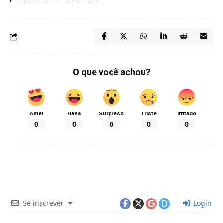
O que você achou?
Amei
Haha
Surpreso
Triste
Irritado
0
0
0
0
0
Se inscrever
Login