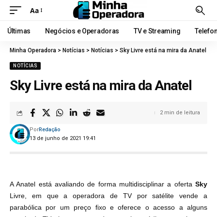
Aa
Últimas
Negócios e Operadoras
TV e Streaming
Telefo
Minha Operadora
>
Notícias
>
Notícias
>
Sky Livre está na mira da Anatel
NOTÍCIAS
Sky Livre está na mira da Anatel
2 min de leitura
Por
Redação
13 de junho de 2021 19:41
A Anatel está avaliando de forma multidisciplinar a oferta
Sky
Livre, em que a operadora de TV por satélite vende a
parabólica por um preço fixo e oferece o acesso a alguns