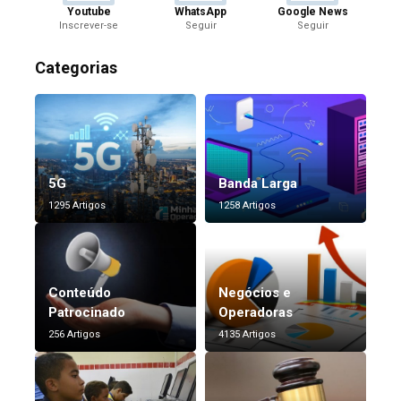
Youtube
WhatsApp
Google News
Inscrever-se
Seguir
Seguir
Categorias
5G
Banda Larga
1295 Artigos
1258 Artigos
Conteúdo
Negócios e
Patrocinado
Operadoras
256 Artigos
4135 Artigos