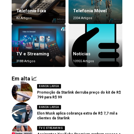
Telefonia Fixa
Telefonia Móvel
82 Artigos
2334 Artigos
TV e Streaming
Notícias
3188 Artigos
10955 Artigos
Em alta 📈
BANDA LARGA
Promoção da Starlink derruba preço do kit de R$
799 para R$ 99
BANDA LARGA
Elon Musk aplica cobrança extra de R$ 7,7 mil a
clientes da Starlink
TV E STREAMING