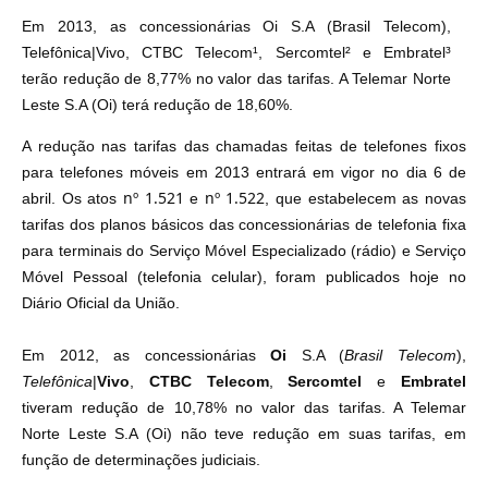
Em 2013, as concessionárias Oi S.A (Brasil Telecom),
Telefônica|Vivo, CTBC Telecom¹, Sercomtel² e Embratel³
terão redução de 8,77% no valor das tarifas. A Telemar Norte
Leste S.A (Oi) terá redução de 18,60%.
A redução nas tarifas das chamadas feitas de telefones fixos
para telefones móveis em 2013 entrará em vigor no dia 6 de
nº 1.521
nº 1.522
abril. Os atos
e
, que estabelecem as novas
tarifas dos planos básicos das concessionárias de telefonia fixa
para terminais do Serviço Móvel Especializado (rádio) e Serviço
Móvel Pessoal (telefonia celular), foram publicados hoje no
Diário Oficial da União.
Em 2012, as concessionárias
Oi
S.A (
Brasil Telecom
),
Telefônica
|
Vivo
,
CTBC Telecom
,
Sercomtel
e
Embratel
tiveram redução de 10,78% no valor das tarifas. A Telemar
Norte Leste S.A (Oi) não teve redução em suas tarifas, em
função de determinações judiciais.