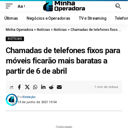
Aa
Últimas
Negócios e Operadoras
TV e Streaming
Telefo
Minha Operadora
>
Notícias
>
Notícias
>
Chamadas de telefones fixos para móveis ficarão mais baratas a partir de 6 de abril
NOTÍCIAS
Chamadas de telefones fixos para
móveis ficarão mais baratas a
partir de 6 de abril
1 min de leitura
Por
Redação
13 de junho de 2021 19:54
- Publicidade -