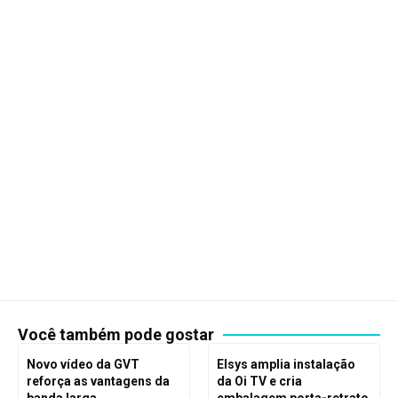
Você também pode gostar
Novo vídeo da GVT
Elsys amplia instalação
reforça as vantagens da
da Oi TV e cria
banda larga
embalagem porta-retrato