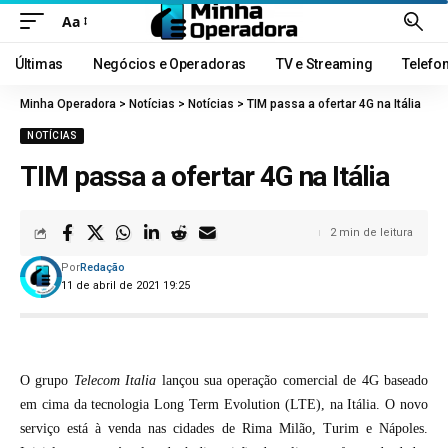
Aa
Últimas
Negócios e Operadoras
TV e Streaming
Telefo
Minha Operadora
>
Notícias
>
Notícias
>
TIM passa a ofertar 4G na Itália
NOTÍCIAS
TIM passa a ofertar 4G na Itália
2 min de leitura
Por
Redação
11 de abril de 2021 19:25
O grupo
Telecom Italia
lançou sua operação comercial de 4G baseado
em cima da tecnologia Long Term Evolution (LTE), na Itália. O novo
serviço está à venda nas cidades de Rima Milão, Turim e Nápoles.