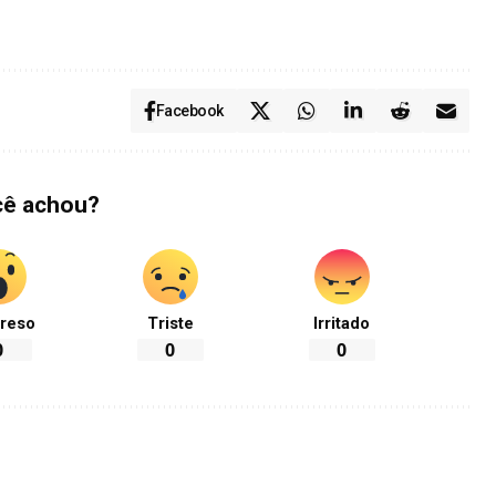
Facebook
cê achou?
reso
Triste
Irritado
0
0
0