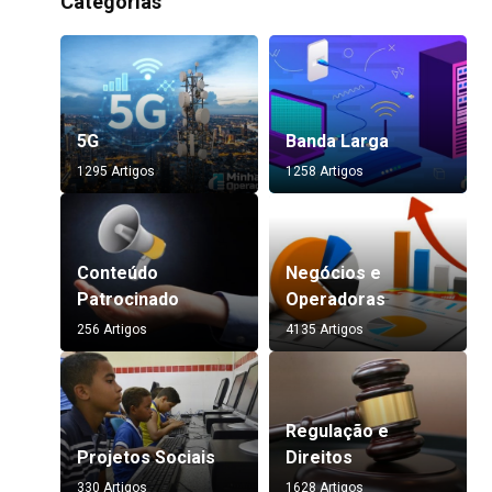
Categorias
5G
Banda Larga
1295 Artigos
1258 Artigos
Conteúdo
Negócios e
Patrocinado
Operadoras
256 Artigos
4135 Artigos
Regulação e
Projetos Sociais
Direitos
330 Artigos
1628 Artigos