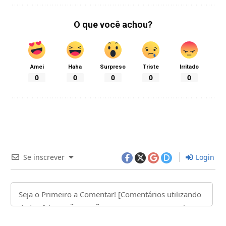
O que você achou?
Amei
Haha
Surpreso
Triste
Irritado
0
0
0
0
0
Se inscrever
Login