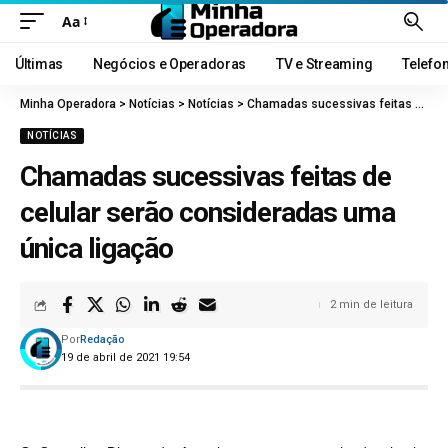
Aa
Últimas
Negócios e Operadoras
TV e Streaming
Telefo
Minha Operadora
>
Notícias
>
Notícias
>
Chamadas sucessivas feitas de celular serão consideradas uma única ligação
NOTÍCIAS
Chamadas sucessivas feitas de
celular serão consideradas uma
única ligação
2 min de leitura
Por
Redação
19 de abril de 2021 19:54