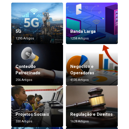
5G
Banda Larga
1295 Artigos
1258 Artigos
Conteúdo
Negócios e
Patrocinado
Operadoras
256 Artigos
4135 Artigos
Projetos Sociais
Regulação e Direitos
330 Artigos
1628 Artigos