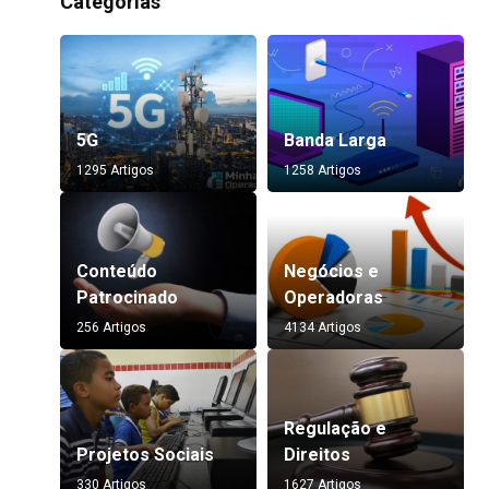
Categorias
5G
Banda Larga
1295 Artigos
1258 Artigos
Conteúdo
Negócios e
Patrocinado
Operadoras
256 Artigos
4134 Artigos
Regulação e
Projetos Sociais
Direitos
330 Artigos
1627 Artigos