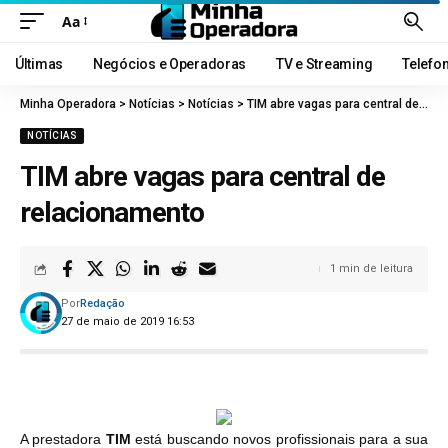
Aa
Últimas
Negócios e Operadoras
TV e Streaming
Telefo
Minha Operadora
>
Notícias
>
Notícias
>
TIM abre vagas para central de relacionamento
NOTÍCIAS
TIM abre vagas para central de
relacionamento
1 min de leitura
Por
Redação
27 de maio de 2019 16:53
A prestadora
TIM
está buscando novos profissionais para a sua