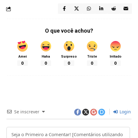
O que você achou?
Amei
Haha
Surpreso
Triste
Irritado
0
0
0
0
0
Se inscrever
Login