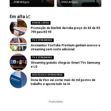
3188 Artigos
10955 Artigos
Em alta 📈
BANDA LARGA
Promoção da Starlink derruba preço do kit de R$
799 para R$ 99
TV E STREAMING
Assinantes YouTube Premium ganham acesso a
streaming sem custo adicional
TV E STREAMING
Streaming gratuito chega às Smart TVs Samsung
e LG
NEGÓCIOS E OPERADORAS
Dona da Vivo vai cortar mais de mil postos de
trabalho e aposta tudo na IA
- Publicidade -