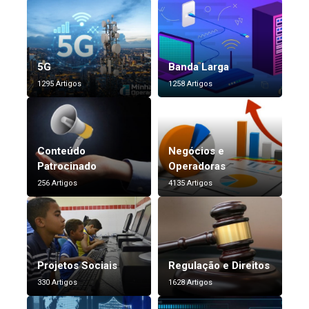
5G
Banda Larga
1295 Artigos
1258 Artigos
Conteúdo
Negócios e
Patrocinado
Operadoras
256 Artigos
4135 Artigos
Projetos Sociais
Regulação e Direitos
330 Artigos
1628 Artigos