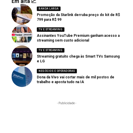
Em alta 📈
BANDA LARGA
Promoção da Starlink derruba preço do kit de R$
799 para R$ 99
TV E STREAMING
Assinantes YouTube Premium ganham acesso a
streaming sem custo adicional
TV E STREAMING
Streaming gratuito chega às Smart TVs Samsung
e LG
NEGÓCIOS E OPERADORAS
Dona da Vivo vai cortar mais de mil postos de
trabalho e aposta tudo na IA
- Publicidade -