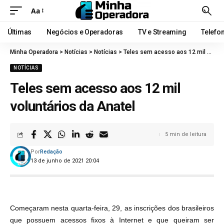
Aa
Últimas
Negócios e Operadoras
TV e Streaming
Telefo
Minha Operadora
>
Notícias
>
Notícias
>
Teles sem acesso aos 12 mil voluntários da Anatel
NOTÍCIAS
Teles sem acesso aos 12 mil
voluntários da Anatel
5 min de leitura
Por
Redação
13 de junho de 2021 20:04
Começaram nesta quarta-feira, 29, as inscrições dos brasileiros
que possuem acessos fixos à Internet e que queiram ser