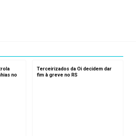
trola
Terceirizados da Oi decidem dar
hias no
fim à greve no RS