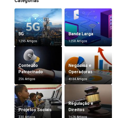
Categorias
5G
Banda Larga
1295 Artigos
1258 Artigos
Conteúdo
Negócios e
Patrocinado
Operadoras
256 Artigos
4134 Artigos
Regulação e
Projetos Sociais
Direitos
330 Artigos
1626 Artigos