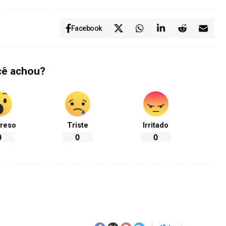
Facebook
cê achou?
reso
Triste
Irritado
0
0
0