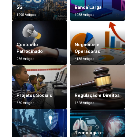
5G
Banda Larga
1295 Artigos
1258 Artigos
Conteúdo
Negócios e
Patrocinado
Operadoras
256 Artigos
4135 Artigos
Projetos Sociais
Regulação e Direitos
330 Artigos
1628 Artigos
Tecnologia e