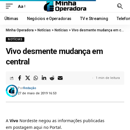
Aa
Últimas
Negócios e Operadoras
TV e Streaming
Telefo
Minha Operadora
>
Notícias
>
Notícias
>
Vivo desmente mudança em central
NOTÍCIAS
Vivo desmente mudança em
central
1 min de leitura
Por
Redação
27 de maio de 2019 16:53
A
Vivo
Nordeste negou as informações publicadas
em
postagem
aqui no Portal.