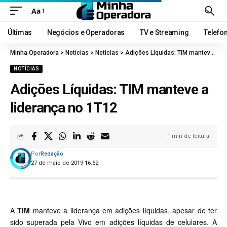
Aa
Últimas
Negócios e Operadoras
TV e Streaming
Telefo
Minha Operadora
>
Notícias
>
Notícias
>
Adições Líquidas: TIM manteve a liderança no 1T12
NOTÍCIAS
Adições Líquidas: TIM manteve a
liderança no 1T12
1 min de leitura
Por
Redação
27 de maio de 2019 16:52
A
TIM
manteve a liderança em adições líquidas, apesar de ter
sido superada pela Vivo em adições líquidas de celulares. A