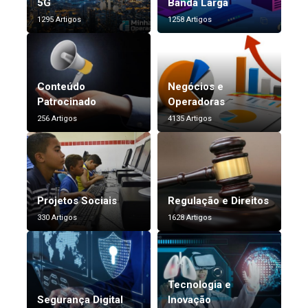
5G
Banda Larga
1295 Artigos
1258 Artigos
Conteúdo
Negócios e
Patrocinado
Operadoras
256 Artigos
4135 Artigos
Projetos Sociais
Regulação e Direitos
330 Artigos
1628 Artigos
Tecnologia e
Segurança Digital
Inovação